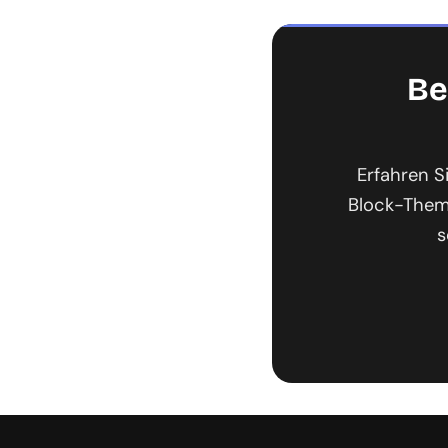
Be
Erfahren S
Block-Theme
s