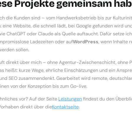
ese Projekte gemeinsam ha
ch die Kunden sind – vom Handwerksbetrieb bis zur Kulturiniti
h: eine Website, die schnell lädt, bei Google gefunden wird un
ie ChatGPT oder Claude als Quelle auftaucht. Dafür setze ich
mpromisslose Ladezeiten oder auf
WordPress
, wenn Inhalte 
werden sollen.
äuft direkt über mich – ohne Agentur-Zwischenschicht, ohne 
s heißt: kurze Wege, ehrliche Einschätzungen und ein Anspre
 und SEO zusammendenkt. Gearbeitet wird remote, deutschla
inen von der Konzeption bis zum Go-live.
hnliches vor? Auf der Seite
Leistungen
findest du den Überbli
Vorhaben direkt über die
Kontaktseite
.