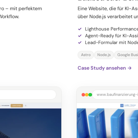
ro – mit perfektem
Eine Website, die für KI-As
orkflow.
über Node.js verarbeitet 
Lighthouse Performanc
Agent-Ready für KI-Ass
Lead-Formular mit Node
Astro
Node.js
Google Busi
Case Study ansehen →
www.baufinanzierung-