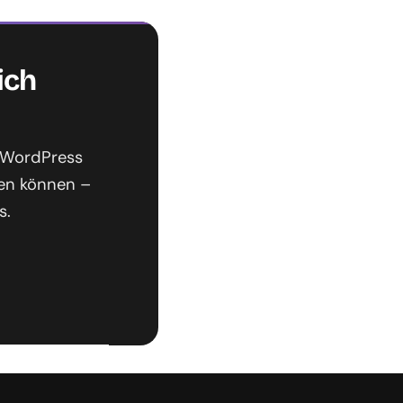
ich
d WordPress
hen können –
s.