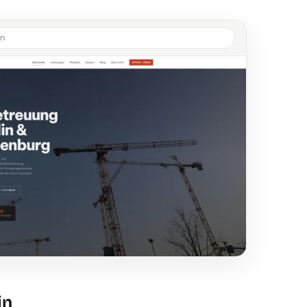
in
in