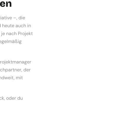
ben
ative –, die
d heute auch in
 je nach Projekt
regelmäßig
Projektmanager
chpartner, der
ndweit, mit
ck, oder du