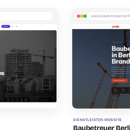
www.baubetreuer.berl
DIENSTLEISTER-WEBSITE
Baubetreuer Berl