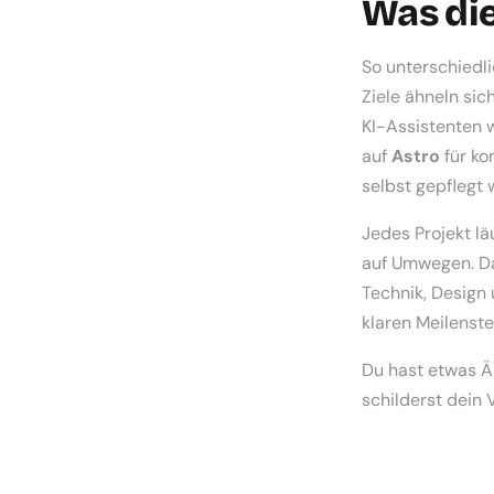
Was di
So unterschiedli
Ziele ähneln sic
KI-Assistenten w
auf
Astro
für ko
selbst gepflegt 
Jedes Projekt l
auf Umwegen. Da
Technik, Design
klaren Meilenste
Du hast etwas Ä
schilderst dein 